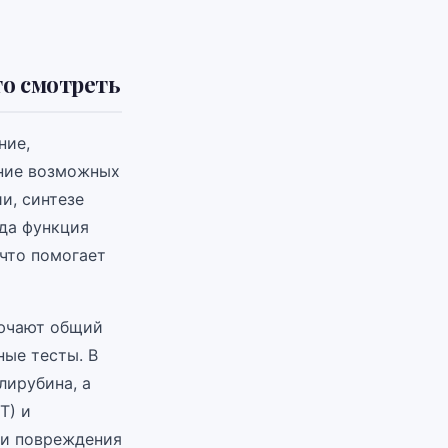
то смотреть
ние,
ение возможных
и, синтезе
гда функция
 что помогает
лючают общий
ные тесты. В
лирубина, а
Т) и
ми повреждения