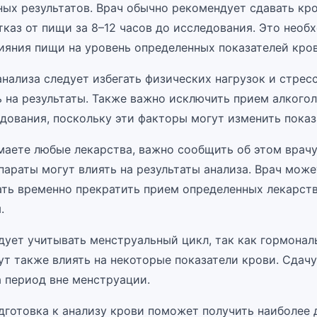
ных результатов. Врач обычно рекомендует сдавать кр
тказ от пищи за 8–12 часов до исследования. Это необ
ияния пищи на уровень определенных показателей кров
нализа следует избегать физических нагрузок и стресс
 на результаты. Также важно исключить прием алкогол
дования, поскольку эти факторы могут изменить показ
маете любые лекарства, важно сообщить об этом врачу,
параты могут влиять на результаты анализа. Врач може
ть временно прекратить прием определенных лекарств
.
ует учитывать менструальный цикл, так как гормонал
ут также влиять на некоторые показатели крови. Сдач
а период вне менструации.
дготовка к анализу крови поможет получить наиболее