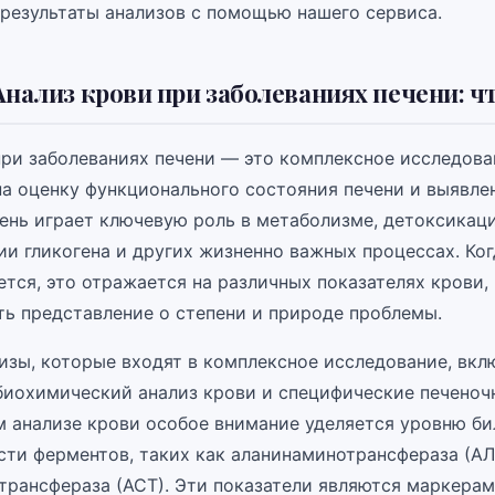
результаты анализов с помощью нашего сервиса.
Анализ крови при заболеваниях печени: ч
при заболеваниях печени — это комплексное исследова
на оценку функционального состояния печени и выявл
чень играет ключевую роль в метаболизме, детоксикаци
ии гликогена и других жизненно важных процессах. Ко
тся, это отражается на различных показателях крови,
ть представление о степени и природе проблемы.
изы, которые входят в комплексное исследование, вк
 биохимический анализ крови и специфические печеноч
 анализе крови особое внимание уделяется уровню би
сти ферментов, таких как аланинаминотрансфераза (АЛ
трансфераза (АСТ). Эти показатели являются маркера