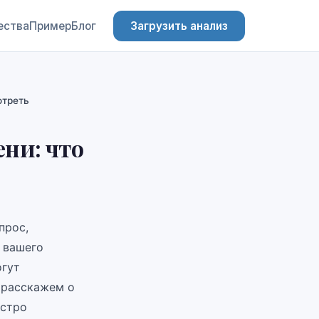
ества
Пример
Блог
Загрузить анализ
отреть
ени: что
прос,
 вашего
огут
 расскажем о
ыстро