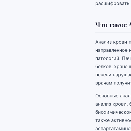
расшифровать 
Что такое 
Анализ крови 
направленное 
патологий. Пе
белков, хранен
печени нарушае
врачам получи
Основные анал
анализ крови,
биохимическом
также активно
аспартатамино