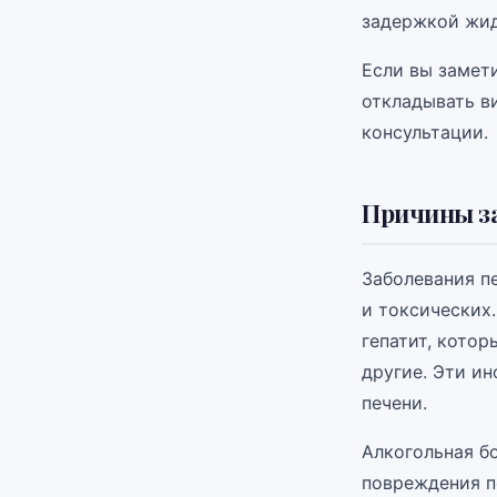
задержкой жид
Если вы замети
откладывать в
консультации.
Причины з
Заболевания п
и токсических
гепатит, котор
другие. Эти и
печени.
Алкогольная б
повреждения п