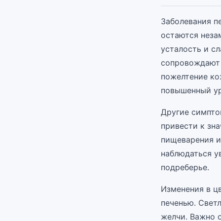
Заболевания п
остаются неза
усталость и сл
сопровождают 
пожелтение ко
повышенный ур
Другие симпто
привести к зн
пищеварения и
наблюдаться у
подреберье.
Изменения в ц
печенью. Свет
желчи. Важно о