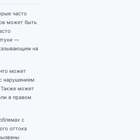
орые часто
лов может быть
асто
лтухи —
указывающим на
 что может
 с нарушением
. Также может
оли в правом
облемах с
ого оттока
 вызваны