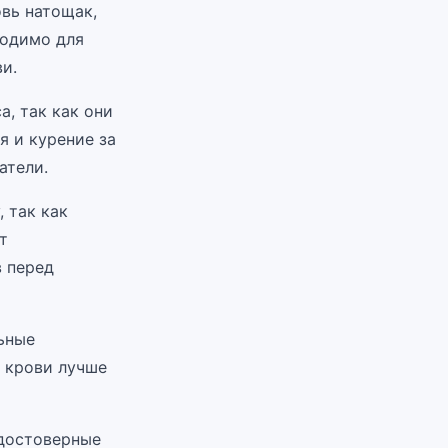
овь натощак,
ходимо для
и.
а, так как они
я и курение за
атели.
 так как
т
 перед
ьные
у крови лучше
 достоверные