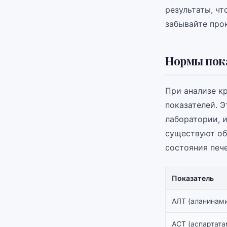
результаты, чт
забывайте про
Нормы пока
При анализе к
показателей. Э
лаборатории, 
существуют об
состояния пече
Показатель
АЛТ (аланинам
АСТ (аспартат