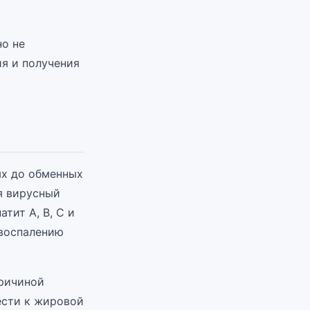
но не
ия и получения
ых до обменных
я вирусный
тит А, В, С и
 воспалению
причиной
ести к жировой