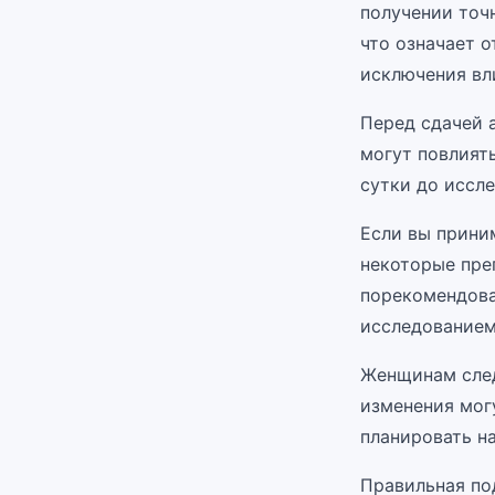
получении точ
что означает о
исключения вл
Перед сдачей а
могут повлиять
сутки до иссле
Если вы прини
некоторые пре
порекомендова
исследованием
Женщинам след
изменения мог
планировать н
Правильная по