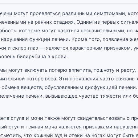
ечени могут проявляться различными симптомами, кот
меченными на ранних стадиях. Одним из первых сигна
абость, которые могут казаться незначительными, но ч
нарушения функции печени. Кроме того, появление же
жи и склер глаз — является характерным признаком, 
овень билирубина в крови.
мы могут включать потерю аппетита, тошноту и рвоту,
ачительной потере веса. Эти проявления часто связаны
 обмена веществ, обусловленным дисфункцией печени
величение печени, вызывающее чувство тяжести или б
вете стула и мочи также могут свидетельствовать о пр
лый стул и темная моча являются признаками нарушенн
тметить, что кожный зуд и отеки на ногах могут быть