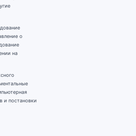
угие
едование
авление о
едование
ении на
ксного
ументальные
мпьютерная
в и постановки