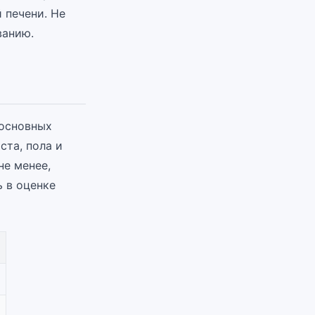
 печени. Не
ванию.
 основных
ста, пола и
не менее,
 в оценке