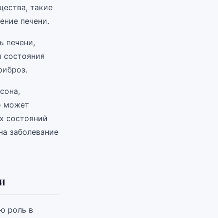
щества, такие
ение печени.
ь печени,
и состояния
фиброз.
сона,
о может
их состояний
на заболевание
и
ю роль в