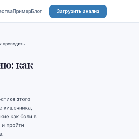
ества
Пример
Блог
Загрузить анализ
х проводить
ию: как
остике этого
е кишечника,
кие как боли в
 и пройти
а.