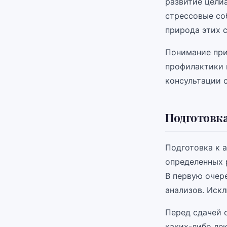
развитие целиа
стрессовые со
природа этих с
Понимание при
профилактики 
консультации 
Подготовка
Подготовка к 
определенных 
В первую очер
анализов. Иск
Перед сдачей 
каких-либо лек