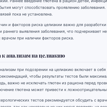
кии. Раннее введение глютена в рацион детей, инфекц
бытия могут способствовать проявлению заболевания.
вязей пока не установлена.
чин и факторов риска целиакии важно для разработки
и раннего выявления заболевания, что подчеркивает н
с врачом при наличии факторов риска.
 к анализам на целиакию
анализам при подозрении на целиакию включает в себя
рекомендаций, чтобы результаты тестов были максима
едь, важно не исключать глютен из рациона перед про
лючение глютена может привести к ложноотрицательны
серологических тестов рекомендуется обсудить с вра
арств, так как некоторые из них могут повлиять на ре