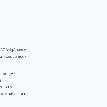
 AGA-IgA могут
а основе всех
при IgA-
е
ь, что
 клинических