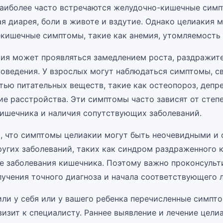
Наиболее часто встречаются желудочно-кишечные симп
ая диарея, боли в животе и вздутие. Однако целиакия 
екишечные симптомы, такие как анемия, утомляемость 
кия может проявляться замедлением роста, раздражит
оведения. У взрослых могут наблюдаться симптомы, с
тью питательных веществ, такие как остеопороз, депр
ие расстройства. Эти симптомы часто зависят от степ
ишечника и наличия сопутствующих заболеваний.
, что симптомы целиакии могут быть неочевидными и
угих заболеваний, таких как синдром раздраженного 
е заболевания кишечника. Поэтому важно проконсульт
лучения точного диагноза и начала соответствующего л
или у себя или у вашего ребенка перечисленные симпто
изит к специалисту. Раннее выявление и лечение цели