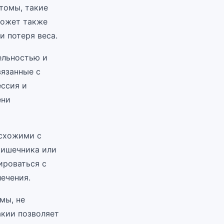
томы, такие
может также
и потеря веса.
ельностью и
вязанные с
ессия и
ени
 схожими с
кишечника или
ироваться с
ечения.
мы, не
акии позволяет