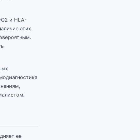
DQ2 и HLA-
наличие этих
ловероятным.
ть
ных
амодиагностика
жнениям,
иалистом.
дняет ее