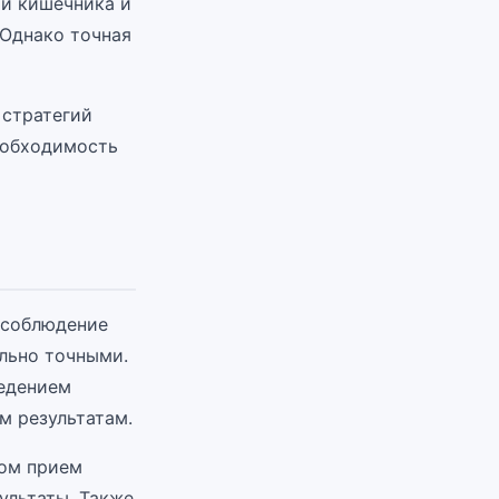
ии кишечника и
 Однако точная
 стратегий
еобходимость
 соблюдение
льно точными.
ведением
м результатам.
чом прием
зультаты. Также