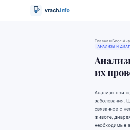
›
›
Главная
Блог
Ана
АНАЛИЗЫ И ДИА
Анализы
их пров
Анализы при п
заболевания. 
связанное с не
животе, диаре
необходимые а