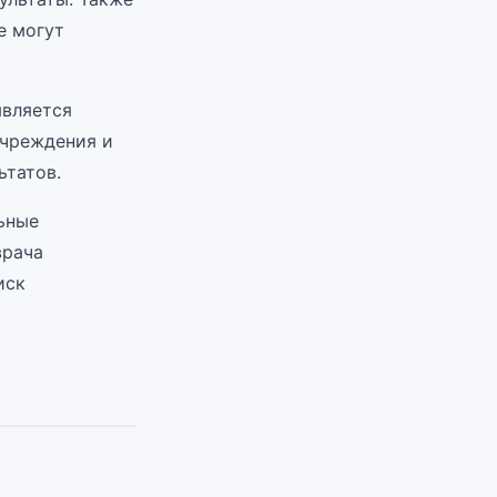
е могут
является
учреждения и
ьтатов.
ьные
врача
иск