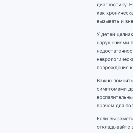
диагностику. 
как хроническ
вызывать и вн
У детей целиа
нарушениями п
недостаточнос
неврологическ
повреждения к
Важно помнить
симптомами др
воспалительны
врачом для по
Если вы замет
откладывайте в