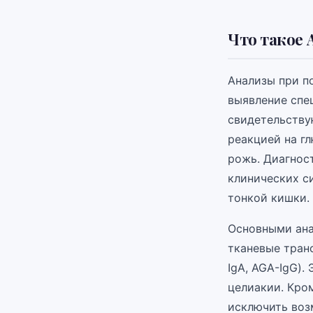
Что такое 
Анализы при п
выявление спе
свидетельству
реакцией на гл
рожь. Диагнос
клинических с
тонкой кишки.
Основными ана
тканевые транс
IgA, AGA-IgG)
целиакии. Кром
исключить воз