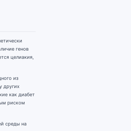
нетически
личие генов
ется целиакия,
дного из
у других
кие как диабет
ным риском
й среды на