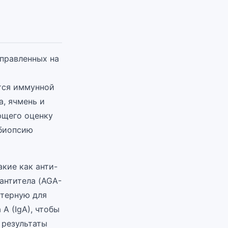
аправленных на
тся иммунной
а, ячмень и
ющего оценку
 биопсию
кие как анти-
 антитела (AGA-
ктерную для
A (IgA), чтобы
 результаты