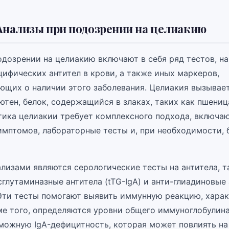
Анализы при подозрении на целиакию
одозрении на целиакию включают в себя ряд тестов, н
цифических антител в крови, а также иных маркеров,
ющих о наличии этого заболевания. Целиакия вызывае
ютен, белок, содержащийся в злаках, таких как пшениц
тика целиакии требует комплексного подхода, включа
имптомов, лабораторные тесты и, при необходимости,
лизами являются серологические тесты на антитела, та
глутаминазные антитела (tTG-IgA) и анти-глиадиновые
. Эти тесты помогают выявить иммунную реакцию, хара
е того, определяются уровни общего иммуноглобулина 
можную IgA-дефицитность, которая может повлиять на