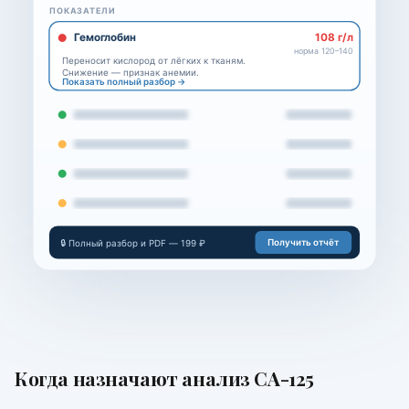
ПОКАЗАТЕЛИ
Гемоглобин
108 г/л
норма 120–140
Переносит кислород от лёгких к тканям.
Снижение — признак анемии.
Показать полный разбор →
Получить отчёт
🔒 Полный разбор и PDF — 199 ₽
Когда назначают
анализ СА-125