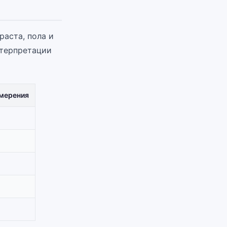
раста, пола и
нтерпретации
мерения