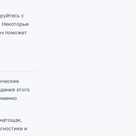
ируйтесь с
. Некоторые
ач поможет
ические
юдения этого
 именно
 натощак,
агностики и