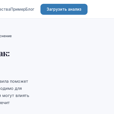
ества
Пример
Блог
Загрузить анализ
снение
ак:
авила поможет
ходимо для
и могут влиять
печит