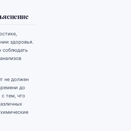
бъяснение
остике,
нии здоровья.
о соблюдать
 анализов
нт не должен
времени до
 с тем, что
различных
иохимические