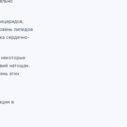
тельно
лицеридов,
овень липидов
ка сердечно-
и некоторые
вий натощак.
ень этих
ации в