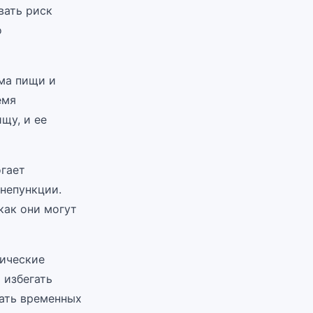
вать риск
о
ема пищи и
емя
щу, и ее
огает
непункции.
 как они могут
зические
 избегать
ать временных