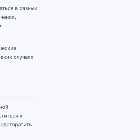
аться в разных
чения,
х
ческие
таких случаях
тной
атиться к
редотвратить