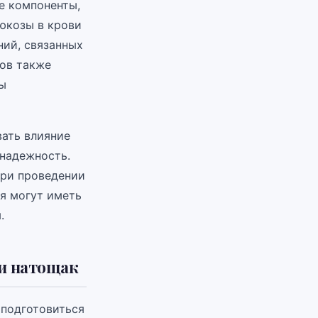
е компоненты,
люкозы в крови
ний, связанных
дов также
ты
ать влияние
 надежность.
при проведении
я могут иметь
.
ви натощак
 подготовиться