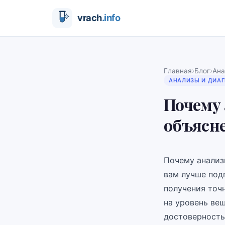
›
›
Главная
Блог
Ана
АНАЛИЗЫ И ДИА
Почему 
объясн
Почему анализ
вам лучше под
получения точн
на уровень вещ
достоверность