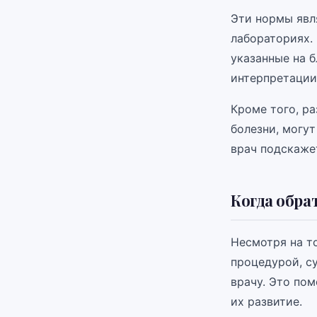
Эти нормы явл
лабораториях.
указанные на б
интерпретации
Кроме того, р
болезни, могут
врач подскажет
Когда обра
Несмотря на т
процедурой, с
врачу. Это по
их развитие.