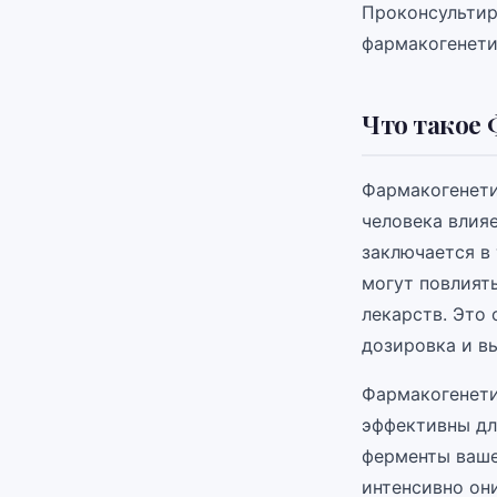
Проконсультир
фармакогенети
Что такое 
Фармакогенети
человека влия
заключается в
могут повлият
лекарств. Это 
дозировка и вы
Фармакогенети
эффективны для
ферменты ваше
интенсивно он