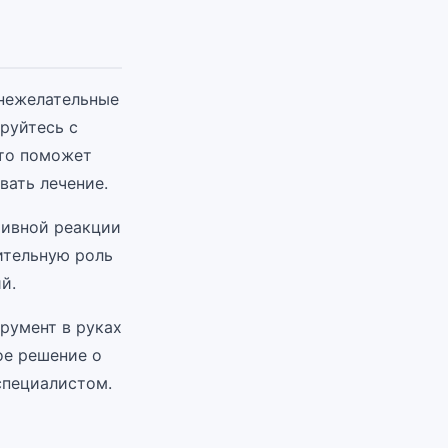
 нежелательные
руйтесь с
Это поможет
вать лечение.
ативной реакции
ительную роль
й.
трумент в руках
ое решение о
специалистом.