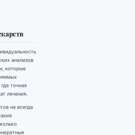
екарств
дивидуальность
ских анализов
и, которые
еняемых
 где точная
ат лечения.
тов не всегда
какие
сколько
конкретные