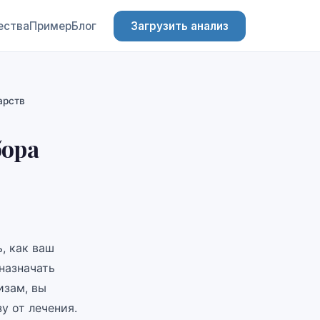
ества
Пример
Блог
Загрузить анализ
арств
бора
, как ваш
назначать
изам, вы
у от лечения.