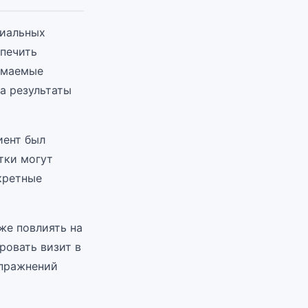
циальных
спечить
нимаемые
на результаты
иент был
тки могут
кретные
же повлиять на
ровать визит в
упражнений