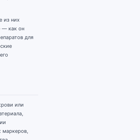
 из них
е — как он
репаратов для
еские
его
крови или
атериала,
рии
х маркеров,
тва.