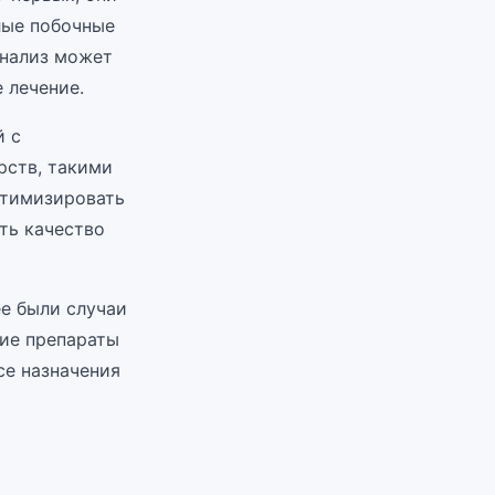
лые побочные
анализ может
 лечение.
й с
рств, такими
оптимизировать
ть качество
е были случаи
кие препараты
се назначения