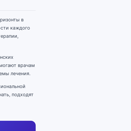
оризонты в
ости каждого
терапии,
инских
омогают врачам
емы лечения.
сиональной
нать, подходят