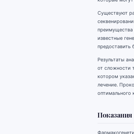
Существуют ра
секвенировани
преимущества 
известные ген
предоставить 
Результаты ана
от сложности т
котором указа
лечение. Прок
оптимального 
Показания 
Фармакогенети