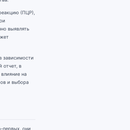
реакцию (ПЦР),
ои
чно выявлять
ожет
 в зависимости
 отчет, в
 влияние на
тов и выбора
-первых, они