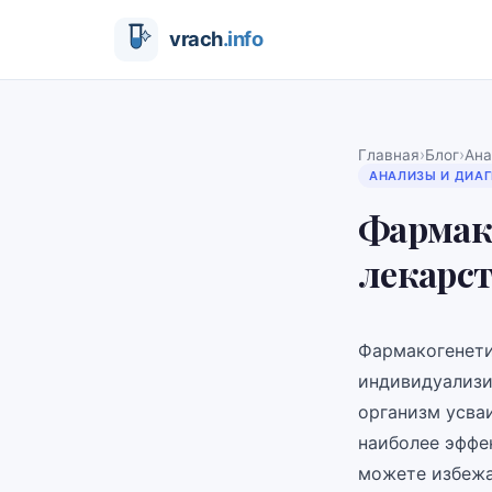
›
›
Главная
Блог
Ана
АНАЛИЗЫ И ДИА
Фармако
лекарс
Фармакогенети
индивидуализи
организм усваи
наиболее эффе
можете избежа