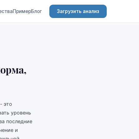
ества
Пример
Блог
Загрузить анализ
орма,
- это
вать уровень
за последние
чение и
авильной