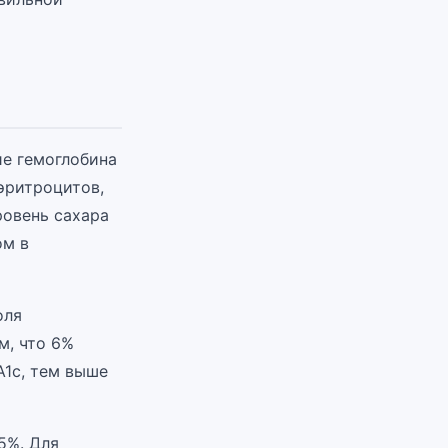
ие гемоглобина
 эритроцитов,
ровень сахара
ом в
оля
м, что 6%
A1c, тем выше
5%. Для