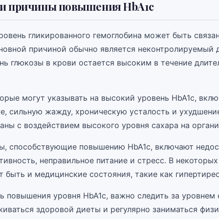
и причины повышения HbA1c
овень гликированного гемоглобина может быть связа
новной причиной обычно является неконтролируемый д
нь глюкозы в крови остается высоким в течение длите
орые могут указывать на высокий уровень HbA1c, вкл
е, сильную жажду, хроническую усталость и ухудшение
аны с воздействием высокого уровня сахара на органи
ы, способствующие повышению HbA1c, включают недо
ивность, неправильное питание и стресс. В некоторых
т быть и медицинские состояния, такие как гипертирео
ь повышения уровня HbA1c, важно следить за уровнем 
живаться здоровой диеты и регулярно заниматься физ