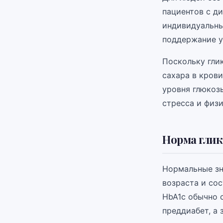
пациентов с д
индивидуальны
поддержание у
Поскольку гли
сахара в кров
уровня глюкозы
стресса и физи
Норма глик
Нормальные зн
возраста и со
HbA1c обычно с
преддиабет, а 