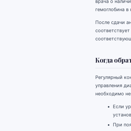
врача о налич
гемоглобина в 
После сдачи а
соответствует
соответствующ
Когда обра
Регулярный ко
управления ди
необходимо не
Если ур
устано
При поя