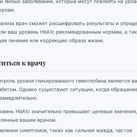
ии любых заболеваний, которые могут повлиять на уров
крови.
нализа врач сможет расшифровать результаты и опреде
 ли ваш уровень HbA1c рекомендованным нормам, а та
ее лечение или коррекцию образа жизни.
титься к врачу
нтроль уровня гликированного гемоглобина является в
абетом. Однако существуют ситуации, когда обращение
замедлительно.
овень HbA1c значительно превышает целевые значения
вленные вашим врачом.
влении симптомов, таких как сильная жажда, частое