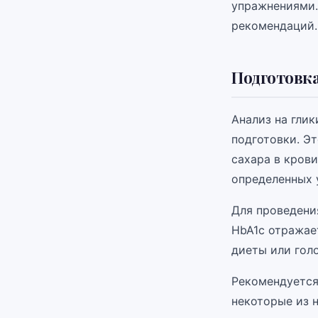
упражнениями.
рекомендаций.
Подготовка
Анализ на гли
подготовки. Э
сахара в кров
определенных 
Для проведени
HbA1c отражае
диеты или гол
Рекомендуется
некоторые из 