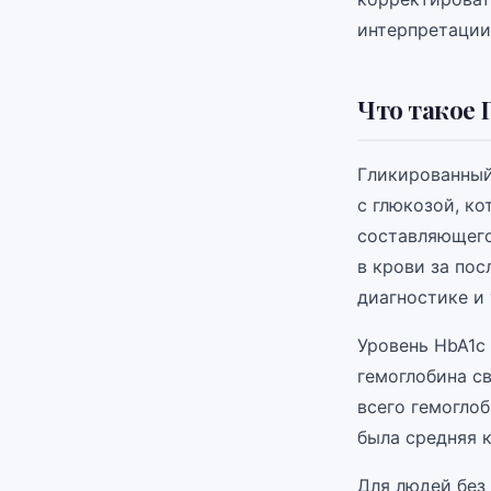
интерпретации
Что такое 
Гликированный
с глюкозой, ко
составляющего
в крови за пос
диагностике и
Уровень HbA1c 
гемоглобина св
всего гемоглоб
была средняя 
Для людей без