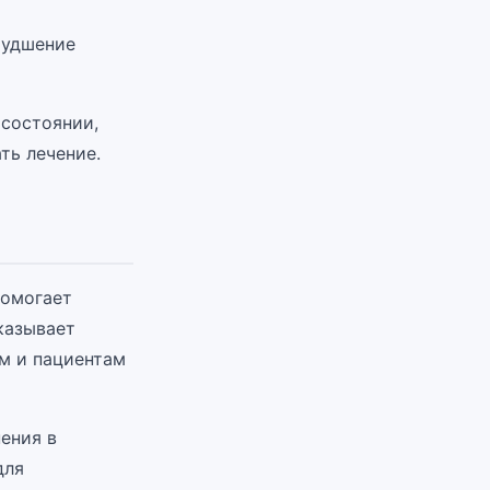
худшение
 состоянии,
ть лечение.
помогает
казывает
ам и пациентам
ения в
для