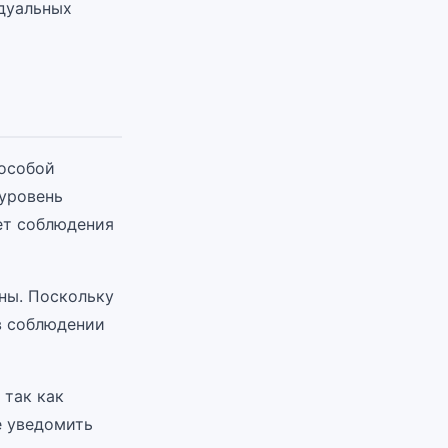
дуальных
 особой
 уровень
ет соблюдения
ны. Поскольку
в соблюдении
 так как
е уведомить