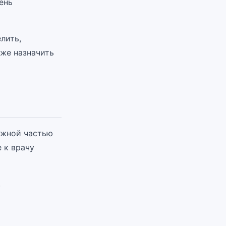
ень
лить,
кже назначить
ажной частью
 к врачу
,