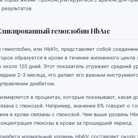
 результатов.
Гликированный гемоглобин HbA1c
 гемоглобин, или HbA1c, представляет собой соединен
торое образуется в крови в течение жизненного цикла
 около 120 дней. Этот показатель отражает средний у
ледние 2-3 месяца, что делает его важным инструмент
 управлении диабетом.
измеряется в процентах, которые показывают, какая д
язана с глюкозой. Например, значение 6% говорит о то
ина в крови связаны с глюкозой. Чем выше уровень Hb
концентрация глюкозы в крови за прошедший период.
 диабета нормальный уровень HbA1c составляет около 