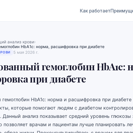
Как работает
Преимущ
›
ий анализ крови
емоглобин HbA1c: норма, расшифровка при диабете
5 мая 2026 г.
КРОВИ
ванный гемоглобин HbA1c: н
ровка при диабете
 гемоглобин HbA1c: норма и расшифровка при диабете 
кты, которые помогают людям с диабетом контролиро
и. Данный анализ показывает средний уровень глюкозы 
то позволяет врачам и пациентам лучше планировать ле
ь образ жизни. Проконсультируйтесь с врачом для пр