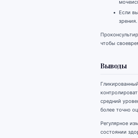
мочеисп
Если в
зрения.
Проконсультир
чтобы своевре
Выводы
Гликированный
контролироват
средний урове
более точно о
Регулярное из
состоянии здо