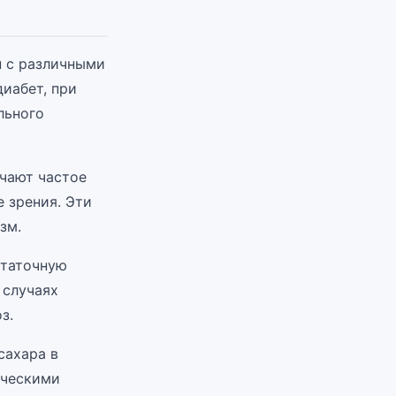
н с различными
иабет, при
льного
ючают частое
 зрения. Эти
зм.
статочную
 случаях
з.
сахара в
ическими