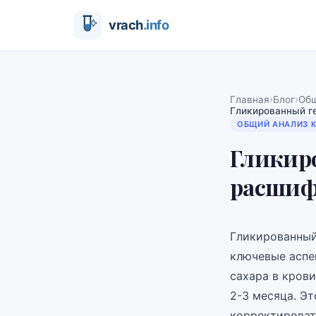
›
›
Главная
Блог
Общ
Гликированный г
ОБЩИЙ АНАЛИЗ 
Гликиро
расшиф
Гликированный
ключевые аспе
сахара в кров
2-3 месяца. Э
корректироват