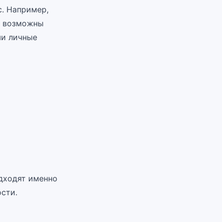
c. Например,
и возможны
ши личные
одходят именно
сти.