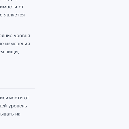
симости от
ю является
ояние уровня
ые измерения
ем пищи,
висимости от
дей уровень
зывать на