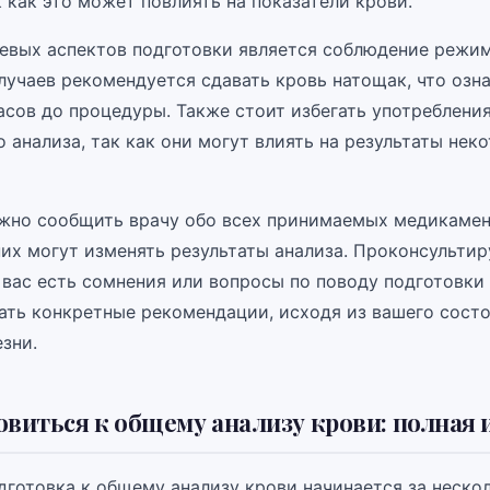
к как это может повлиять на показатели крови.
евых аспектов подготовки является соблюдение режим
учаев рекомендуется сдавать кровь натощак, что озна
асов до процедуры. Также стоит избегать употребления
о анализа, так как они могут влиять на результаты нек
ажно сообщить врачу обо всех принимаемых медикамент
их могут изменять результаты анализа. Проконсультир
 вас есть сомнения или вопросы по поводу подготовки 
ать конкретные рекомендации, исходя из вашего сост
зни.
овиться к общему анализу крови: полная
дготовка к общему анализу крови начинается за неско