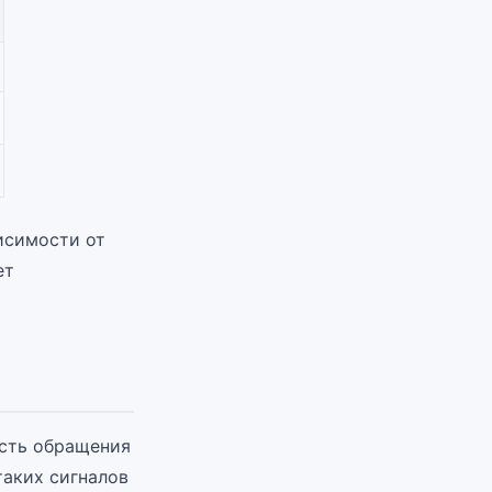
исимости от
ет
ость обращения
таких сигналов