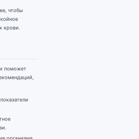
ее, чтобы
окойное
х крови.
ви поможет
рекомендаций,
 показатели
тное
ви.
ие организма