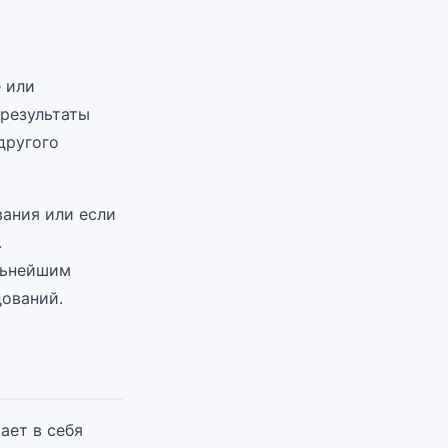
 или
 результаты
другого
вания или если
.
льнейшим
дований.
ает в себя