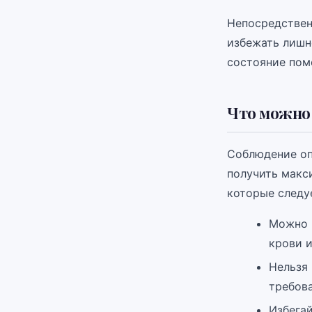
Непосредственн
избежать лишн
состояние пом
Что можно 
Соблюдение оп
получить макс
которые следу
Можно п
крови 
Нельзя 
требов
Избегай