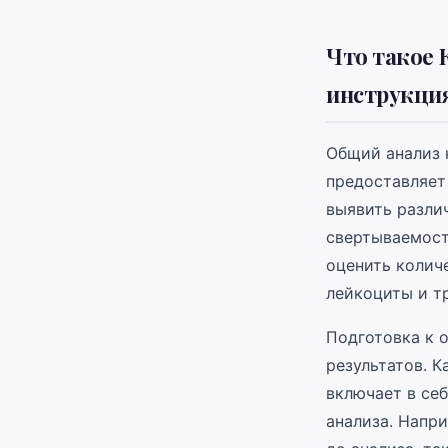
Что такое 
инструкци
Общий анализ 
предоставляет
выявить разли
свертываемост
оценить колич
лейкоциты и т
Подготовка к 
результатов. К
включает в се
анализа. Напри