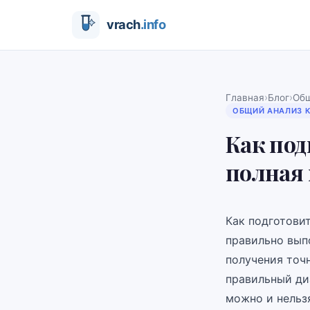
›
›
Главная
Блог
Общ
ОБЩИЙ АНАЛИЗ 
Как под
полная
Как подготови
правильно вып
получения точ
правильный диа
можно и нельзя