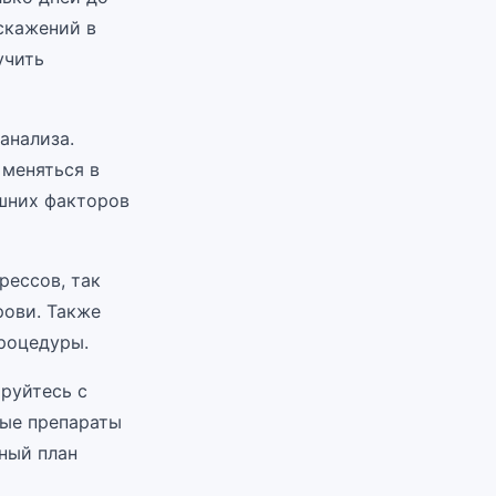
скажений в
учить
анализа.
 меняться в
ешних факторов
рессов, так
рови. Также
процедуры.
ируйтесь с
рые препараты
ный план