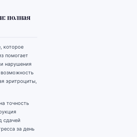
и: полная
, которое
из помогает
 и нарушения
у возможность
ая эритроциты,
на точность
трукция
д сдачей
тресса за день