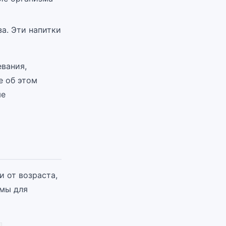
за. Эти напитки
евания,
е об этом
ые
 от возраста,
рмы для