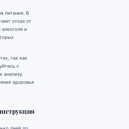
а питания. В
чает отказ от
 алкоголя и
оторых
ах, так как
уйтесь с
к анализу.
ояния здоровья
 инструкция
лько дней до