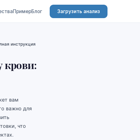
ества
Пример
Блог
Загрузить анализ
олная инструкция
у крови:
жет вам
то важно для
вить
товки, что
ктах.