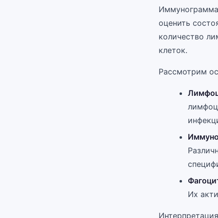
Иммунограмма 
оценить состо
количество ли
клеток.
Рассмотрим ос
Лимфоц
лимфоц
инфекц
Иммуно
Различн
специф
Фагоци
Их акти
Интерпретация