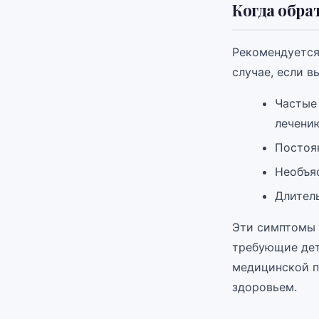
Когда обра
Рекомендуется
случае, если 
Частые
лечени
Постоян
Необъя
Длител
Эти симптомы 
требующие дет
медицинской п
здоровьем.