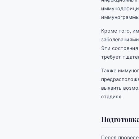
иммунодефицит
иммунограммы
Кроме того, и
заболеваниями
Эти состояния
требует тщате
Также иммуног
предрасположе
выявить возмо
стадиях.
Подготовк
Перед проведе