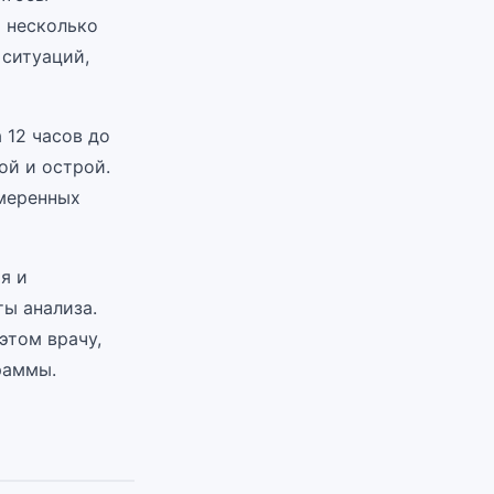
 несколько
 ситуаций,
 12 часов до
ой и острой.
умеренных
я и
ты анализа.
этом врачу,
раммы.