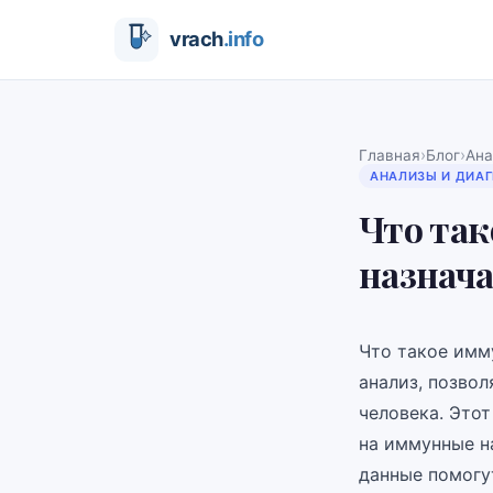
›
›
Главная
Блог
Ана
АНАЛИЗЫ И ДИА
Что так
назнач
Что такое имм
анализ, позво
человека. Это
на иммунные н
данные помогу