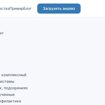
ества
Пример
Блог
Загрузить анализ
ют
о комплексный
системы
х, подозрениях
ученные
рофилактике