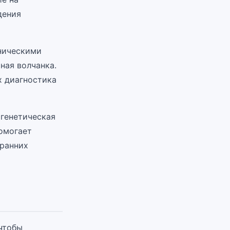
дения
ническими
ная волчанка.
х диагностика
 генетическая
омогает
 ранних
чтобы