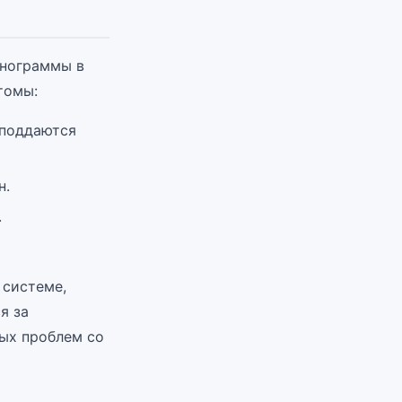
унограммы в
томы:
 поддаются
н.
.
 системе,
я за
ых проблем со