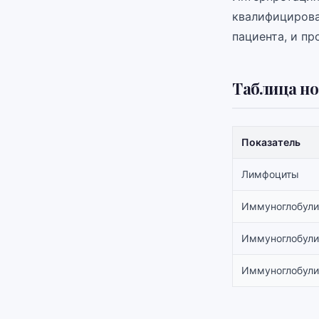
квалифицирова
пациента, и п
Таблица н
Показатель
Лимфоциты
Иммуноглобули
Иммуноглобули
Иммуноглобули