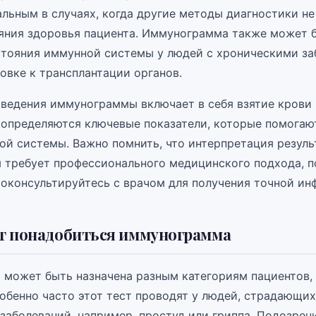
альным в случаях, когда другие методы диагностики не
яния здоровья пациента. Иммунограмма также может 
стояния иммунной системы у людей с хроническими з
овке к трансплантации органов.
ведения иммунограммы включает в себя взятие крови 
 определяются ключевые показатели, которые помогаю
ой системы. Важно помнить, что интерпретация резуль
требует профессионального медицинского подхода, п
роконсультируйтесь с врачом для получения точной ин
т понадобиться иммунограмма
может быть назначена разным категориям пациентов,
собенно часто этот тест проводят у людей, страдающих
заболеваний, например, простуд или гриппа. Подозрен