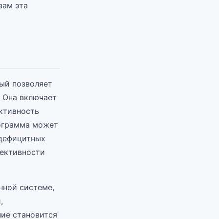
вам эта
ый позволяет
 Она включает
активность
нограмма может
одефицитных
фективности
нной системе,
,
ние становится