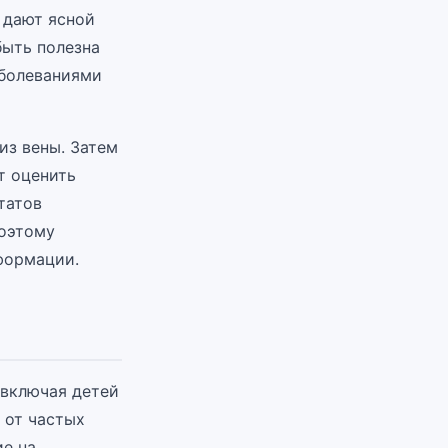
 дают ясной
быть полезна
аболеваниями
из вены. Затем
т оценить
татов
оэтому
формации.
 включая детей
 от частых
ие на