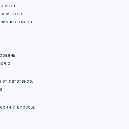
зволяют
 являются
зличных типов
ровень
ся с
от патогенов.
за
ерии и вирусы.