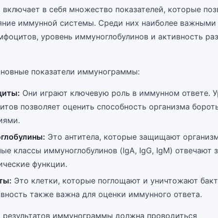
включает в себя множество показателей, которые по
яние иммунной системы. Среди них наиболее важными
мфоцитов, уровень иммуноглобулинов и активность ра
новные показатели иммунограммы:
иты:
Они играют ключевую роль в иммунном ответе. У
итов позволяет оценить способность организма бороть
иями.
глобулины:
Это антитела, которые защищают организм 
ые классы иммуноглобулинов (IgA, IgG, IgM) отвечают 
ические функции.
ты:
Это клетки, которые поглощают и уничтожают бакт
вность также важна для оценки иммунного ответа.
 результатов иммунограммы должна проводиться