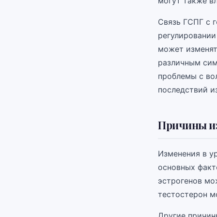
могут также вл
Связь ГСПГ с 
регулировании
может изменят
различным сим
проблемы с во
последствий и
Причины и
Изменения в у
основных факт
эстрогенов мо
тестостерон м
Другие причин