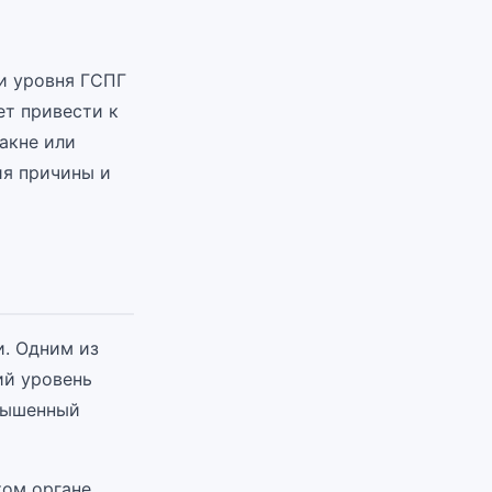
и уровня ГСПГ
ет привести к
акне или
ия причины и
. Одним из
ий уровень
овышенный
том органе