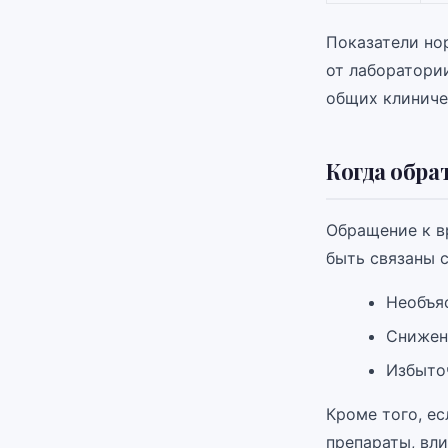
Показатели но
от лаборатори
общих клиниче
Когда обра
Обращение к в
быть связаны 
Необъя
Снижен
Избыто
Кроме того, ес
препараты, вл