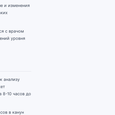
ле и изменения
аких
ся с врачом
ений уровня
к анализу
жет
а 8-10 часов до
сов в канун