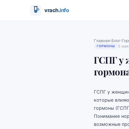
›
›
Главная
Блог
Го
5 мая
ГОРМОНЫ
ГСПГ у 
гормон
ГСПГ у женщин
которые влияю
гормоны (ГСПГ
Понимание нор
возможные про