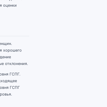
я оценки
енщин.
я хорошего
едение
е отклонения.
овня ГСПГ.
дходящее
ровня ГСПГ
ровья.