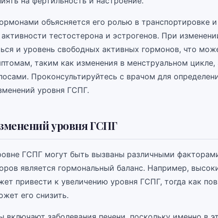
иять на фертильность и настроение.
гормонами объясняется его ролью в транспортировке и
 активности тестостерона и эстрогенов. При изменени
ься и уровень свободных активных гормонов, что мож
птомам, таким как изменения в менструальном цикле, 
лосами. Проконсультируйтесь с врачом для определен
зменений уровня ГСПГ.
зменений уровня ГСПГ
ровне ГСПГ могут быть вызваны различными факторами
оров является гормональный баланс. Например, высок
жет привести к увеличению уровня ГСПГ, тогда как п
ожет его снизить.
ы включают заболевания печени, поскольку именно в э