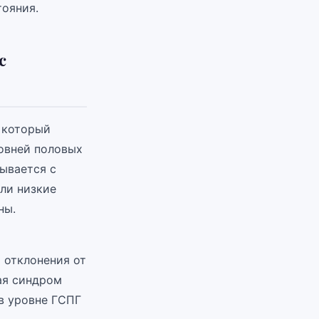
тояния.
с
 который
ровней половых
зывается с
или низкие
ны.
 отклонения от
ая синдром
в уровне ГСПГ