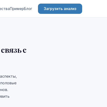
ества
Пример
Блог
Загрузить анализ
связь с
аспекты,
 половые
нов.
явить