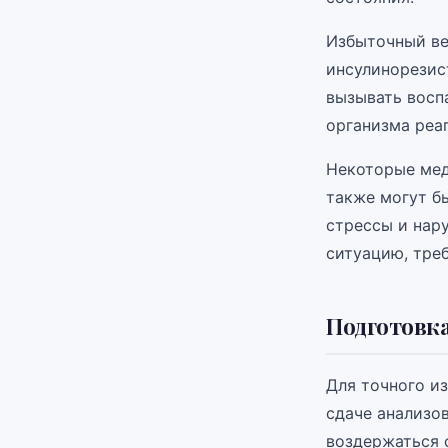
Избыточный ве
инсулинорезис
вызывать восп
организма реаг
Некоторые мед
также могут б
стрессы и нар
ситуацию, тре
Подготовка
Для точного и
сдаче анализо
воздержаться 