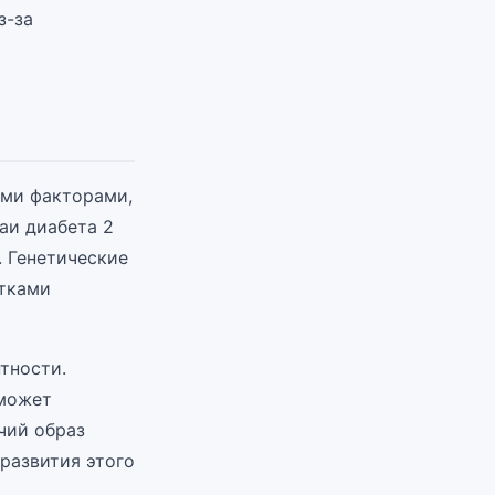
з-за
ыми факторами,
аи диабета 2
. Генетические
етками
тности.
 может
чий образ
развития этого