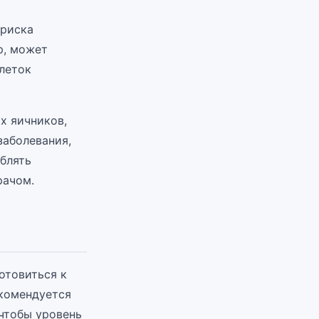
 риска
р, может
леток
х яичников,
заболевания,
блять
рачом.
отовиться к
екомендуется
чтобы уровень