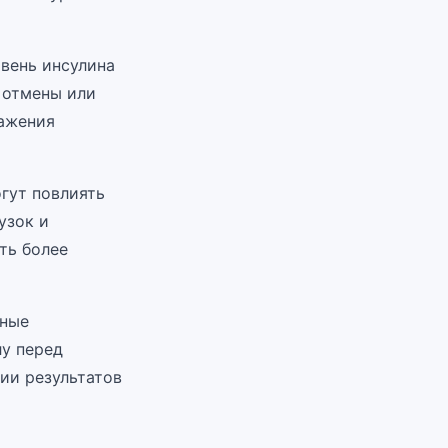
овень инсулина
 отмены или
кажения
гут повлиять
узок и
ть более
нные
у перед
ии результатов