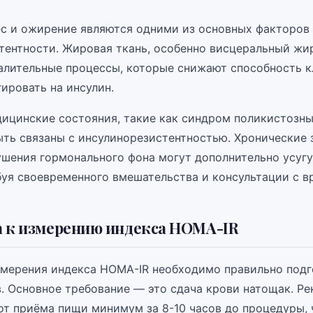
с и ожирение являются одними из основных факторов
тентности. Жировая ткань, особенно висцеральный жи
алительные процессы, которые снижают способность к
ировать на инсулин.
ицинские состояния, такие как синдром поликистозны
ыть связаны с инсулинорезистентностью. Хронические 
ушения гормонального фона могут дополнительно усугу
буя своевременного вмешательства и консультации с в
 к измерению индекса HOMA-IR
змерения индекса HOMA-IR необходимо правильно подг
в. Основное требование — это сдача крови натощак. Р
от приёма пищи минимум за 8-10 часов до процедуры, 