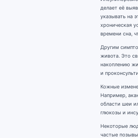
делает её выя
указывать на 
хроническая у
времени сна, 
Другим симпто
живота. Это с
накоплению жи
и проконсульт
Кожные измене
Например, акан
области шеи и
глюкозы и инсу
Некоторые люд
частые позывы