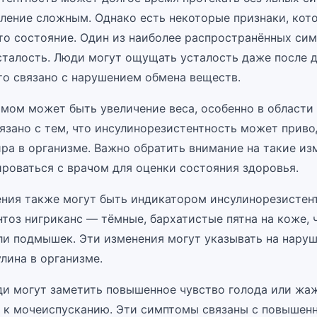
вление сложным. Однако есть некоторые признаки, кот
это состояние. Один из наиболее распространённых си
сталость. Люди могут ощущать усталость даже после 
что связано с нарушением обмена веществ.
мом может быть увеличение веса, особенно в области 
вязано с тем, что инсулинорезистентность может приво
ра в организме. Важно обратить внимание на такие из
ироваться с врачом для оценки состояния здоровья.
ния также могут быть индикатором инсулинорезистен
тоз нигриканс — тёмные, бархатистые пятна на коже, 
ли подмышек. Эти изменения могут указывать на нару
лина в организме.
и могут заметить повышенное чувство голода или жаж
 к мочеиспусканию. Эти симптомы связаны с повышен