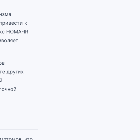
низма
привести к
екс HOMA-IR
зволяет
ов
те других
й
точной
мптомов, что