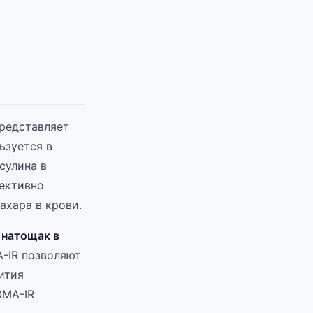
представляет
ьзуется в
сулина в
фективно
ахара в крови.
 натощак в
A-IR позволяют
ития
OMA-IR