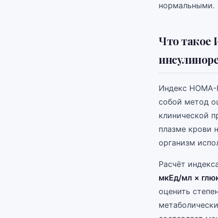
нормальными.
Что такое 
инсулинор
Индекс HOMA-IR
собой метод о
клинической п
плазме крови 
организм испо
Расчёт индекс
мкЕд/мл × глюк
оценить степе
метаболически