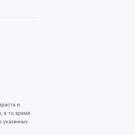
зраста и
, в то время
е указанных