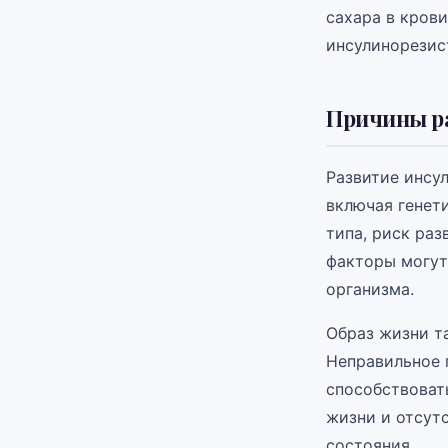
сахара в кров
инсулинорезис
Причины р
Развитие инсу
включая генет
типа, риск раз
факторы могут
организма.
Образ жизни т
Неправильное 
способствоват
жизни и отсут
состояния.