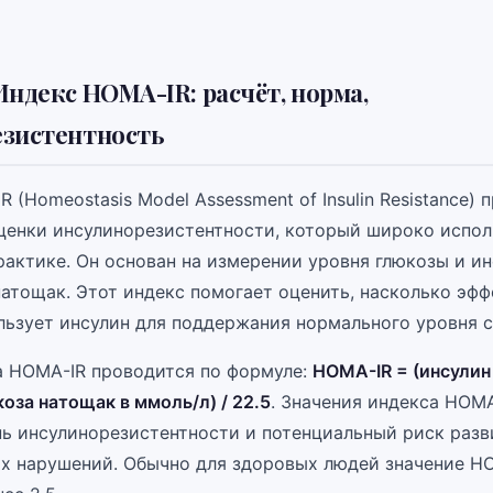
Индекс HOMA-IR: расчёт, норма,
езистентность
 (Homeostasis Model Assessment of Insulin Resistance) 
ценки инсулинорезистентности, который широко испол
рактике. Он основан на измерении уровня глюкозы и ин
натощак. Этот индекс помогает оценить, насколько эф
льзует инсулин для поддержания нормального уровня с
а HOMA-IR проводится по формуле:
HOMA-IR = (инсулин
оза натощак в ммоль/л) / 22.5
. Значения индекса HOM
нь инсулинорезистентности и потенциальный риск разв
х нарушений. Обычно для здоровых людей значение H