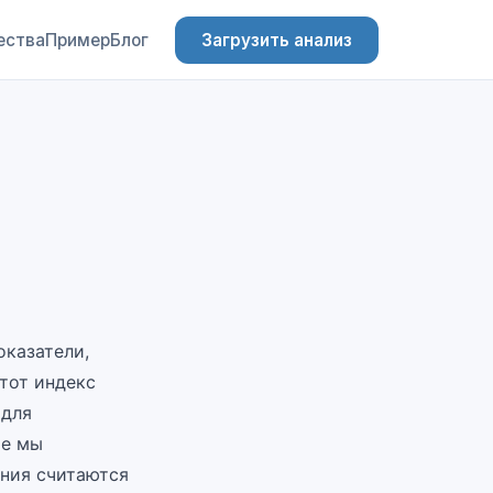
ества
Пример
Блог
Загрузить анализ
оказатели,
тот индекс
 для
ье мы
ения считаются