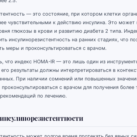
ее 2.5.
тентность — это состояние, при котором клетки орга
нее чувствительными к действию инсулина. Это может 
вня глюкозы в крови и развитию диабета 2 типа. Инд
ить инсулинорезистентность на ранних стадиях, что по
ть меры и проконсультироваться с врачом.
ь, что индекс HOMA-IR — это лишь один из инструмент
и его результаты должны интерпретироваться в контекс
анных. При наличии сомнений или повышенных значени
 проконсультироваться с врачом для получения более 
 рекомендаций по лечению.
инсулинорезистентности
тентность может долгое время протекать без явных си