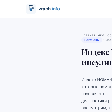
›
›
Главная
Блог
Го
5 мая
ГОРМОНЫ
Индекс 
инсули
Индекс HOMA-I
которые помог
позволяет выя
диагностики ра
рассмотрим, к