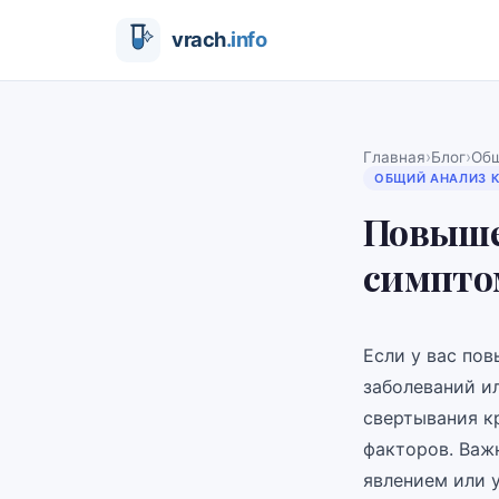
›
›
Главная
Блог
Общ
ОБЩИЙ АНАЛИЗ 
Повыше
симптом
Если у вас по
заболеваний и
свертывания к
факторов. Важ
явлением или 