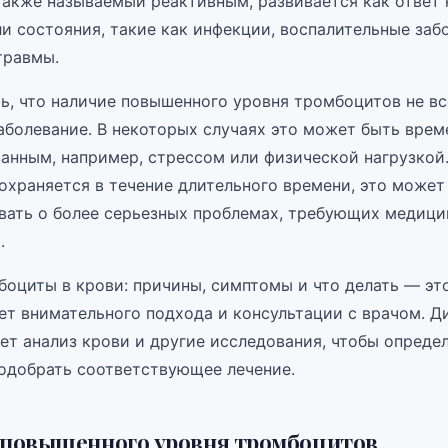
также называемый реактивным, развивается как ответ 
и состояния, такие как инфекции, воспалительные заб
травмы.
ь, что наличие повышенного уровня тромбоцитов не вс
заболевание. В некоторых случаях это может быть вре
ванным, например, стрессом или физической нагрузкой.
охраняется в течение длительного времени, это может
вать о более серьезных проблемах, требующих медици
.
оциты в крови: причины, симптомы и что делать — это
ет внимательного подхода и консультации с врачом. Д
ет анализ крови и другие исследования, чтобы опреде
одобрать соответствующее лечение.
повышенного уровня тромбоцитов