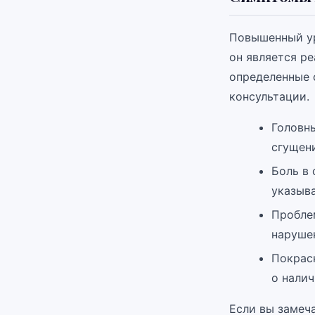
Повышенный ур
он является р
определенные 
консультации.
Головн
сгущен
Боль в 
указыва
Пробле
наруше
Покрасн
о налич
Если вы замеча