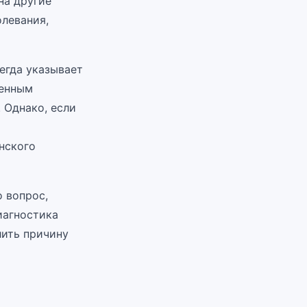
на другие
олевания,
егда указывает
менным
 Однако, если
нского
 вопрос,
иагностика
лить причину