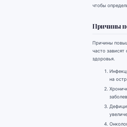
чтобы определ
Причины п
Причины повыш
часто зависят
здоровья.
Инфекци
на ост
Хрониче
заболе
Дефици
увелич
Онколо