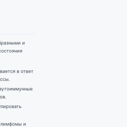
бразными и
состояния
вается в ответ
ссы.
е аутоиммунные
ов.
улировать
о лимфомы и