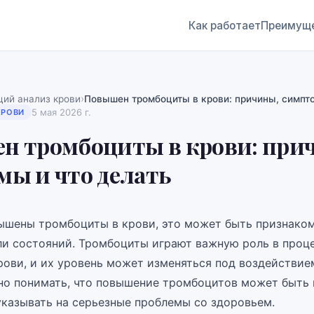
Как работает
Преимущ
›
ий анализ крови
Повышен тромбоциты в крови: причины, симпто
5 мая 2026 г.
КРОВИ
н тромбоциты в крови: при
ы и что делать
вышены тромбоциты в крови, это может быть признако
ли состояний. Тромбоциты играют важную роль в проц
рови, и их уровень может изменяться под воздействие
но понимать, что повышение тромбоцитов может быть
указывать на серьезные проблемы со здоровьем.