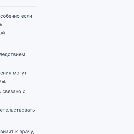
собенно если
ь
ой
следствием
щения могут
мы.
 связано с
детельствовать
визит к врачу,