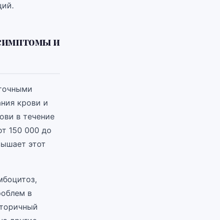
ций.
 симптомы и
еточными
ания крови и
ови в течение
т 150 000 до
вышает этот
мбоцитоз,
роблем в
Вторичный