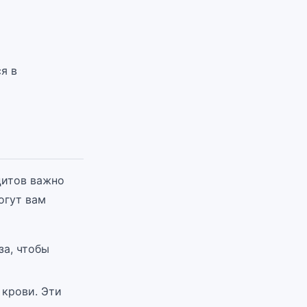
я в
цитов важно
огут вам
за, чтобы
 крови. Эти