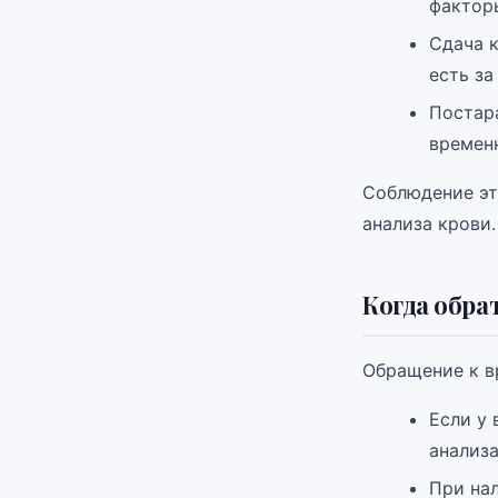
факторы
Сдача 
есть за
Постара
времен
Соблюдение эт
анализа крови.
Когда обра
Обращение к в
Если у
анализа
При на