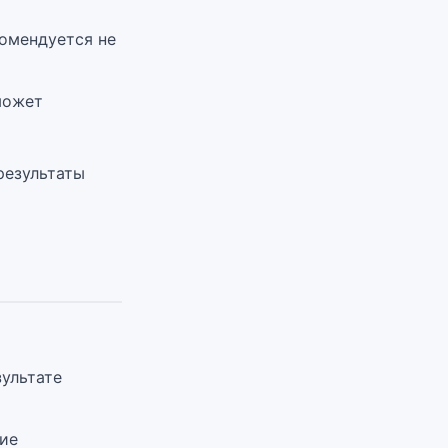
омендуется не
может
результаты
ультате
ние