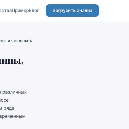
ества
Пример
Блог
Загрузить анализ
мы и что делать
чины,
м различных
ессе
м ряда
 временным