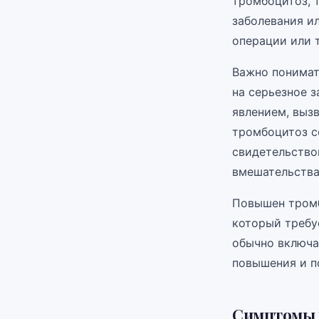
тромбоцитоз, 
заболевания ил
операции или 
Важно понимат
на серьезное 
явлением, выз
тромбоцитоз с
свидетельство
вмешательства
Повышен тромб
который требу
обычно включа
повышения и п
Симптомы 