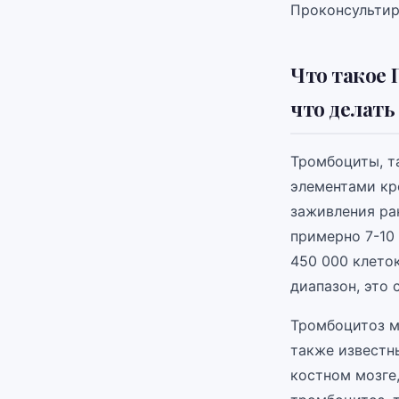
Проконсультир
Что такое 
что делать
Тромбоциты, т
элементами кр
заживления ра
примерно 7-10
450 000 клето
диапазон, это
Тромбоцитоз м
также известн
костном мозге