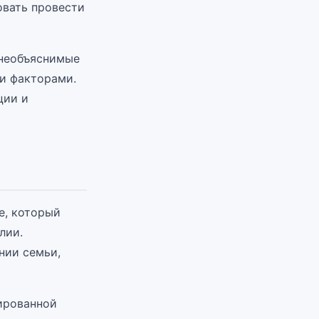
овать провести
 необъяснимые
ми факторами.
ции и
е, который
лии.
нии семьи,
ированной