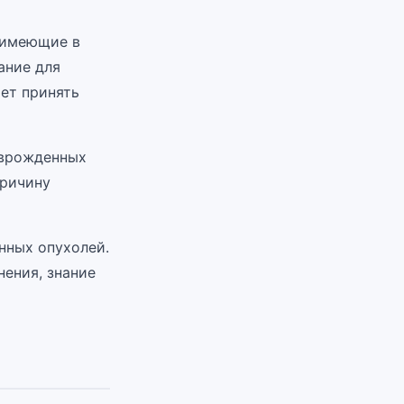
 имеющие в
ание для
ает принять
 врожденных
причину
нных опухолей.
ения, знание