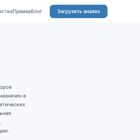
ества
Пример
Блог
Загрузить анализ
торое
назначен в
нетических
ьная
.
ции.