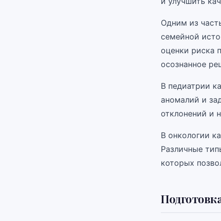
и улучшить ка
Одним из част
семейной исто
оценки риска 
осознанное ре
В педиатрии к
аномалий и за
отклонений и 
В онкологии к
Различные тип
которых позво
Подготовка