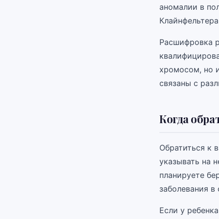
аномалии в по
Клайнфельтера
Расшифровка р
квалифицирова
хромосом, но 
связаны с раз
Когда обра
Обратиться к 
указывать на 
планируете бер
заболевания в
Если у ребенк