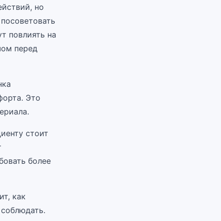
йствий, но
 посоветовать
т повлиять на
чом перед
нка
форта. Это
ериала.
циенту стоит
т
бовать более
ит, как
 соблюдать.