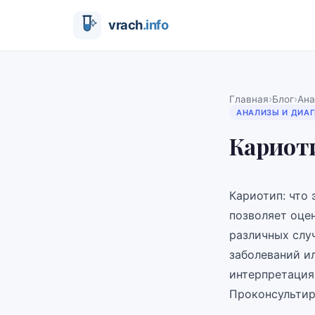
›
›
Главная
Блог
Ана
АНАЛИЗЫ И ДИА
Кариоти
Кариотип: что 
позволяет оцен
различных слу
заболеваний и
интерпретация
Проконсультир