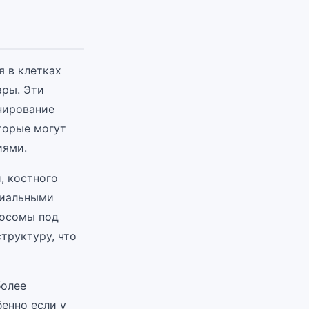
 в клетках
ары. Эти
нирование
торые могут
иями.
, костного
циальными
мосомы под
труктуру, что
более
енно если у