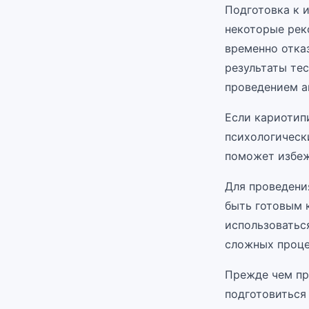
Подготовка к 
некоторые рек
временно отка
результаты те
проведением а
Если кариотип
психологически
поможет избеж
Для проведения
быть готовым 
использоватьс
сложных проце
Прежде чем про
подготовиться