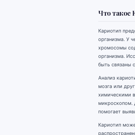
Что такое 
Кариотип пред
организма. У ч
хромосомы сод
организма. Ис
быть связаны 
Анализ кариот
мозга или дру
химическими в
микроскопом. 
помогает выяв
Кариотип може
распространен