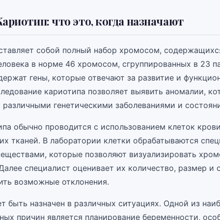
Кариотип: что это, когда назначают
ставляет собой полный набор хромосом, содержащихся
еловека в норме 46 хромосом, сгруппированных в 23 п
ержат гены, которые отвечают за развитие и функцио
следование кариотипа позволяет выявить аномалии, ко
с различными генетическими заболеваниями и состоян
ипа обычно проводится с использованием клеток крови
гих тканей. В лаборатории клетки обрабатываются спе
еществами, которые позволяют визуализировать хро
Далее специалист оценивает их количество, размер и с
ить возможные отклонения.
т быть назначен в различных ситуациях. Одной из наи
ных причин является планирование беременности, особ