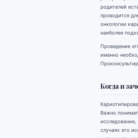
родителей ест
проводится для
онкологии кар
наиболее подх
Проведение эт
именно необхо
Проконсультир
Когда и за
Кариотипирова
Важно понимать
исследование,
случаях это и