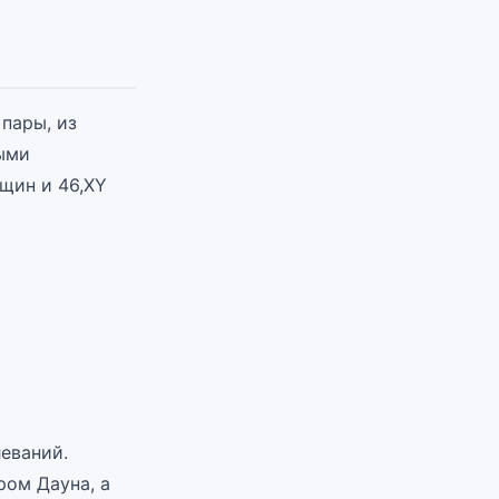
пары, из
ыми
щин и 46,XY
еваний.
ром Дауна, а