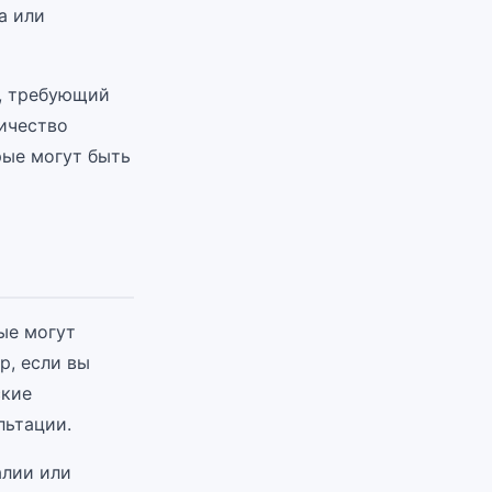
а или
, требующий
ичество
рые могут быть
ые могут
р, если вы
ские
льтации.
алии или