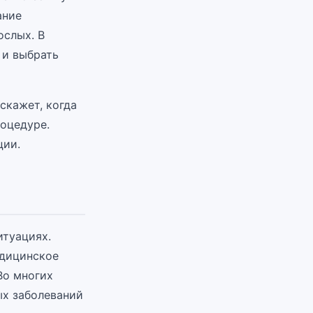
ание
ослых. В
 и выбрать
скажет, когда
роцедуре.
ции.
итуациях.
едицинское
Во многих
ых заболеваний