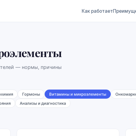
Как работает
Преимущ
роэлементы
ателей — нормы, причины
охимия
Гормоны
Витамины и микроэлементы
Онкомарк
ояния
Анализы и диагностика