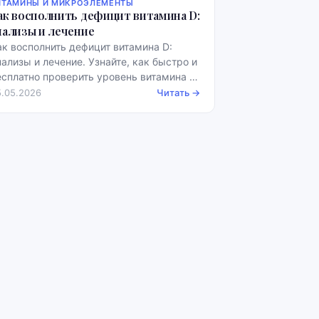
ИТАМИНЫ И МИКРОЭЛЕМЕНТЫ
ак восполнить дефицит витамина D:
нализы и лечение
ак восполнить дефицит витамина D:
нализы и лечение. Узнайте, как быстро и
есплатно проверить уровень витамина D
 примерами норм.
5.05.2026
Читать →