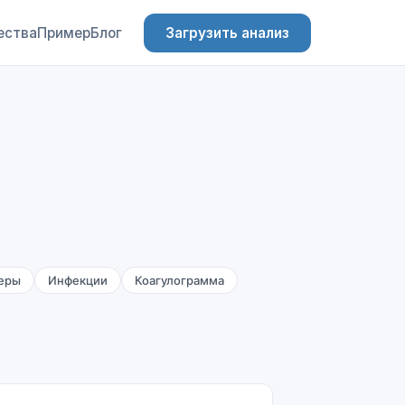
ества
Пример
Блог
Загрузить анализ
еры
Инфекции
Коагулограмма