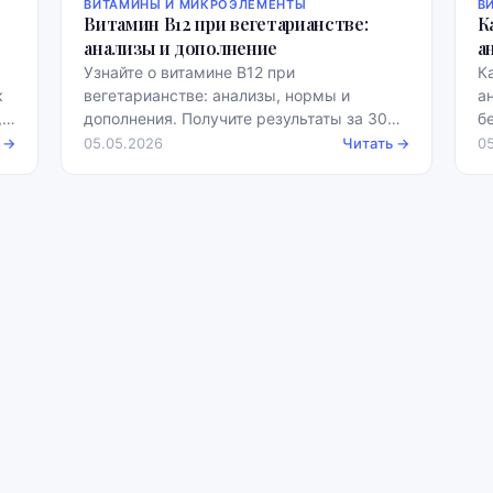
ВИТАМИНЫ И МИКРОЭЛЕМЕНТЫ
В
Витамин B12 при вегетарианстве:
К
анализы и дополнение
а
Узнайте о витамине B12 при
К
к
вегетарианстве: анализы, нормы и
а
,
дополнения. Получите результаты за 30
б
секунд, бесплатно, с примерами норм.
с
 →
05.05.2026
Читать →
0